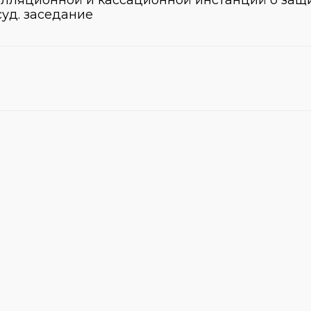
елляционной и кассационной инстанций о защи
суд. заседание