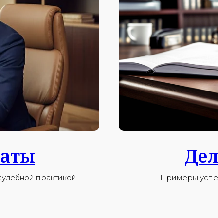
каты
Дел
судебной практикой
Примеры успеш