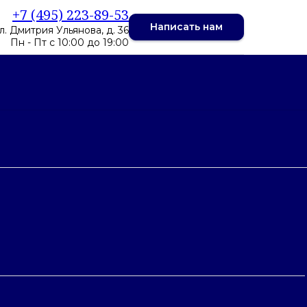
+7 (495) 223-89-53
Написать нам
ул. Дмитрия Ульянова, д. 36
Пн - Пт с 10:00 до 19:00