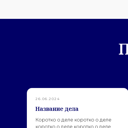
П
26.06.2024
Название дела
Коротко о деле коротко о деле
коротко о деле коротко о деле