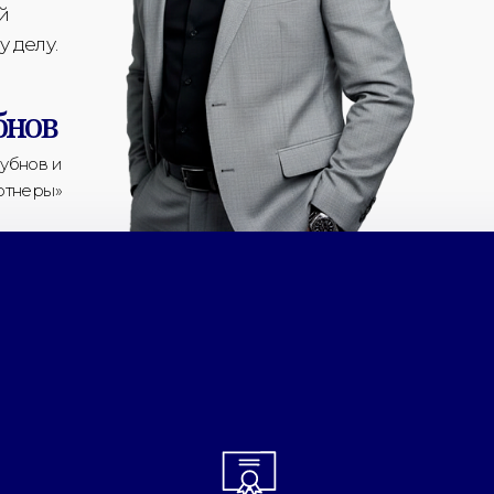
й
 делу.
бнов
убнов и
ртнеры»