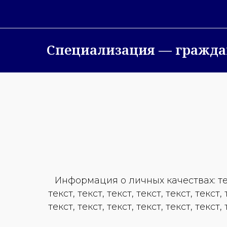
Специализация — гражда
Информация о личных качествах: текст, 
текст, текст, текст, текст, текст, текст, 
текст, текст, текст, текст, текст, текст, 