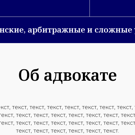
нские, арбитражные и сложные 
Об адвокате
текст, текст, текст, текст, текст, текст, текст, те
текст, текст, текст, текст, текст, текст, текст, текст
текст, текст, текст, текст, текст, текст, текст, текст
текст, текст, текст, текст, текст, текст.